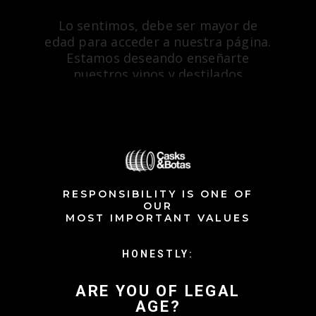
Lo sentimos, debe ser mayor de
edad para acceder a nuestra página.
Estamos deseando enseñarte
nuestros vinos y destilados
exclusivos.
Nos vemos pronto.
RESPONSIBILITY IS ONE OF
OUR
MOST IMPORTANT VALUES
HONESTLY:
ARE YOU OF LEGAL
AGE?
«…Old wine to drink, old friends to trust…»