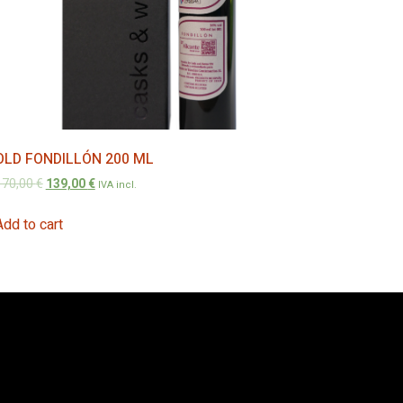
OLD FONDILLÓN 200 ML
170,00
€
139,00
€
IVA incl.
Add to cart