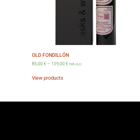
OLD FONDILLÓN
85,00
€
–
139,00
€
IVA incl.
View products