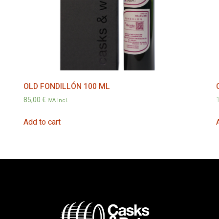
OLD FONDILLÓN 100 ML
85,00
€
IVA incl.
Add to cart