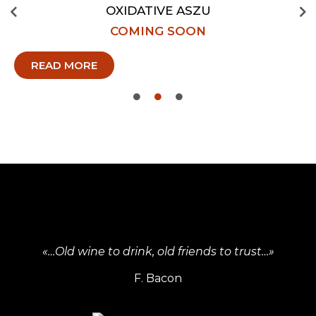
OXIDATIVE ASZU
COMING SOON
READ MORE
«…Old wine to drink, old friends to trust…»
F. Bacon